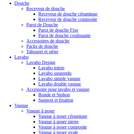
Douche
Receveur de douche
Receveur de douche céramique
Receveur de douche composite
Paroi de Douche
Paroi de douche Fixe
Paroi de douche coulissante
Accessoires de douche
Packs de douche
Tabouret et siège
Lavabo
Lavabo Design
Lavabo totem
Lavabo suspendu
Lavabo simple vasque
Lavabo double vasque
Accessoire pour lavabo et vasque
Bonde et Siphon
Support et fixation
Vasque
Vasque à poser
Vasque à poser céramique
Vasque à poser pierre
Vasque à poser composite
Vasque à poser ovale