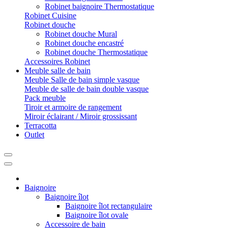
Robinet baignoire Thermostatique
Robinet Cuisine
Robinet douche
Robinet douche Mural
Robinet douche encastré
Robinet douche Thermostatique
Accessoires Robinet
Meuble salle de bain
Meuble Salle de bain simple vasque
Meuble de salle de bain double vasque
Pack meuble
Tiroir et armoire de rangement
Miroir éclairant / Miroir grossissant
Terracotta
Outlet
Baignoire
Baignoire îlot
Baignoire îlot rectangulaire
Baignoire îlot ovale
Accessoire de bain