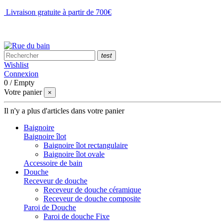
Livraison gratuite à partir de 700€
NOUS CONTACTER
test
Wishlist
Connexion
0
/
Empty
Votre panier
×
Il n'y a plus d'articles dans votre panier
Baignoire
Baignoire îlot
Baignoire îlot rectangulaire
Baignoire îlot ovale
Accessoire de bain
Douche
Receveur de douche
Receveur de douche céramique
Receveur de douche composite
Paroi de Douche
Paroi de douche Fixe