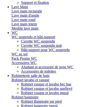
Support et fixation
Lave Main
Lave main rectangle
Lave main d'angle
Lave main rond
Lave main totem
Meuble lave main
WC
WC suspendu et bâti-support
Cuvette WC suspendu
Cuvette WC suspendu noir
Bâti-support pour WC suspendu
WC au sol
Pack Promo WC
Accessoires WC
Abattant et accessoire de pose WC
Accessoires de toilettes
Robinetterie salle de bain
Robinet lavabo et vasque
Robinet vasque et lavabo bec bas
Robinet vasque et lavabo surélevé
Robinet vasque et lavabo mural
Robinet baignoire
Robinet Baignoire sur pied
Robinet baignoire mural