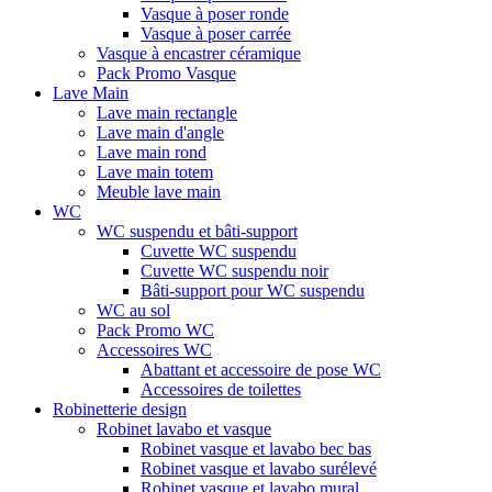
Vasque à poser ronde
Vasque à poser carrée
Vasque à encastrer céramique
Pack Promo Vasque
Lave Main
Lave main rectangle
Lave main d'angle
Lave main rond
Lave main totem
Meuble lave main
WC
WC suspendu et bâti-support
Cuvette WC suspendu
Cuvette WC suspendu noir
Bâti-support pour WC suspendu
WC au sol
Pack Promo WC
Accessoires WC
Abattant et accessoire de pose WC
Accessoires de toilettes
Robinetterie design
Robinet lavabo et vasque
Robinet vasque et lavabo bec bas
Robinet vasque et lavabo surélevé
Robinet vasque et lavabo mural