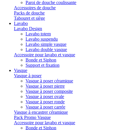
Paroi de douche coulissante
Accessoires de douche
Packs de douche
Tabouret et siège
Lavabo
Lavabo Design
Lavabo totem
Lavabo suspendu
Lavabo simple vasque
Lavabo double vasque
Accessoire pour lavabo et vasque
Bonde et Siphon
Support et fixation
Vasque
Vasque à poser
Vasque à poser céramique
Vasque à poser pierre
Vasque à poser composite
Vasque à poser ovale
Vasque à poser ronde
Vasque à poser carrée
Vasque à encastrer céramique
Pack Promo Vasque
Accessoire pour lavabo et vasque
Bonde et Siphon