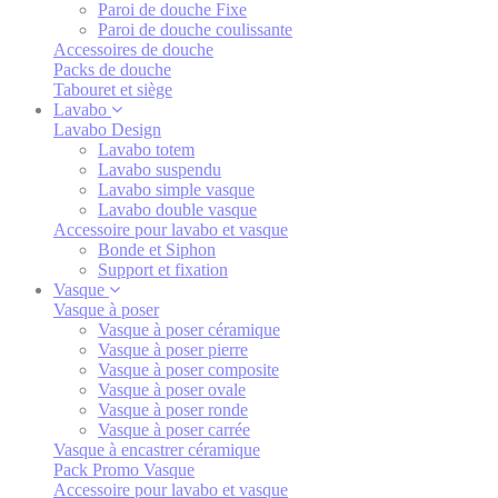
Paroi de douche Fixe
Paroi de douche coulissante
Accessoires de douche
Packs de douche
Tabouret et siège
Lavabo
Lavabo Design
Lavabo totem
Lavabo suspendu
Lavabo simple vasque
Lavabo double vasque
Accessoire pour lavabo et vasque
Bonde et Siphon
Support et fixation
Vasque
Vasque à poser
Vasque à poser céramique
Vasque à poser pierre
Vasque à poser composite
Vasque à poser ovale
Vasque à poser ronde
Vasque à poser carrée
Vasque à encastrer céramique
Pack Promo Vasque
Accessoire pour lavabo et vasque