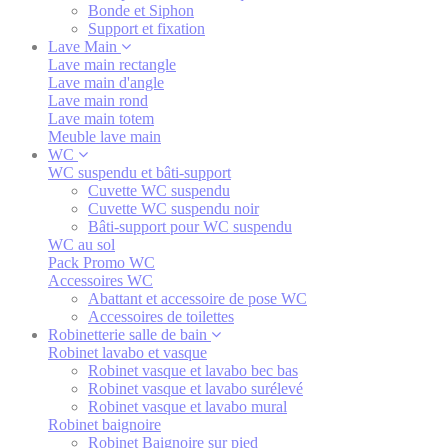
Bonde et Siphon
Support et fixation
Lave Main
Lave main rectangle
Lave main d'angle
Lave main rond
Lave main totem
Meuble lave main
WC
WC suspendu et bâti-support
Cuvette WC suspendu
Cuvette WC suspendu noir
Bâti-support pour WC suspendu
WC au sol
Pack Promo WC
Accessoires WC
Abattant et accessoire de pose WC
Accessoires de toilettes
Robinetterie salle de bain
Robinet lavabo et vasque
Robinet vasque et lavabo bec bas
Robinet vasque et lavabo surélevé
Robinet vasque et lavabo mural
Robinet baignoire
Robinet Baignoire sur pied