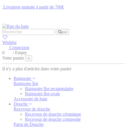
Livraison gratuite à partir de 700€
NOUS CONTACTER
test
Wishlist
Connexion
0
/
Empty
Votre panier
×
Il n'y a plus d'articles dans votre panier
Baignoire
Baignoire îlot
Baignoire îlot rectangulaire
Baignoire îlot ovale
Accessoire de bain
Douche
Receveur de douche
Receveur de douche céramique
Receveur de douche composite
Paroi de Douche