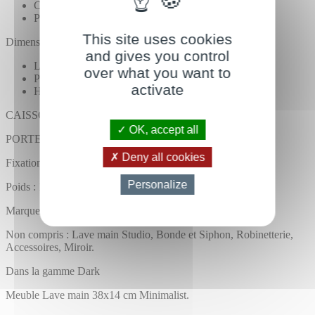
Côtés en MDF 19 mm Noir.
Porte Noir brillant en MDF 19 mm.
This site uses cookies
Dimensions du petit meuble :
and gives you control
Longueur : 45 cm
over what you want to
Profondeur : 24 cm
activate
Hauteur : 40 cm
CAISSON Livré monté.
OK, accept all
PORTE réversible NON Montée.
Deny all cookies
Fixation murale fournie.
Personalize
Poids : 12 kg
Marque : Rue du Bain
Non compris : Lave main Studio, Bonde et Siphon, Robinetterie,
Accessoires, Miroir.
Dans la gamme Dark
Meuble Lave main 38x14 cm Minimalist.