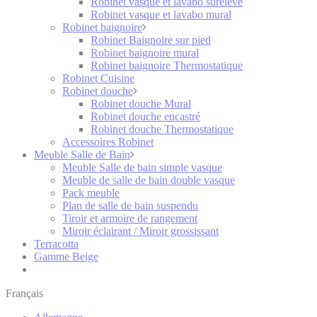
Robinet vasque et lavabo surélevé
Robinet vasque et lavabo mural
Robinet baignoire
Robinet Baignoire sur pied
Robinet baignoire mural
Robinet baignoire Thermostatique
Robinet Cuisine
Robinet douche
Robinet douche Mural
Robinet douche encastré
Robinet douche Thermostatique
Accessoires Robinet
Meuble Salle de Bain
Meuble Salle de bain simple vasque
Meuble de salle de bain double vasque
Pack meuble
Plan de salle de bain suspendu
Tiroir et armoire de rangement
Miroir éclairant / Miroir grossissant
Terracotta
Gamme Beige
Français