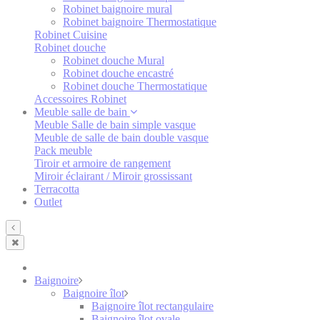
Robinet baignoire mural
Robinet baignoire Thermostatique
Robinet Cuisine
Robinet douche
Robinet douche Mural
Robinet douche encastré
Robinet douche Thermostatique
Accessoires Robinet
Meuble salle de bain
Meuble Salle de bain simple vasque
Meuble de salle de bain double vasque
Pack meuble
Tiroir et armoire de rangement
Miroir éclairant / Miroir grossissant
Terracotta
Outlet
Baignoire
Baignoire îlot
Baignoire îlot rectangulaire
Baignoire îlot ovale