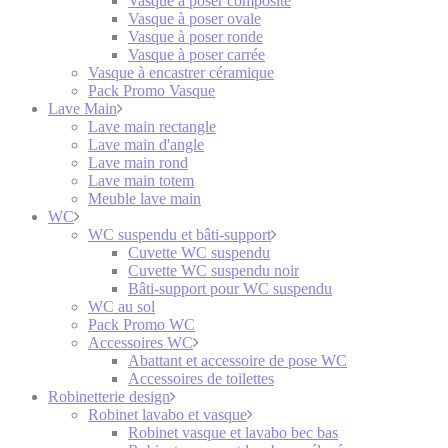
Vasque à poser composite
Vasque à poser ovale
Vasque à poser ronde
Vasque à poser carrée
Vasque à encastrer céramique
Pack Promo Vasque
Lave Main
Lave main rectangle
Lave main d'angle
Lave main rond
Lave main totem
Meuble lave main
WC
WC suspendu et bâti-support
Cuvette WC suspendu
Cuvette WC suspendu noir
Bâti-support pour WC suspendu
WC au sol
Pack Promo WC
Accessoires WC
Abattant et accessoire de pose WC
Accessoires de toilettes
Robinetterie design
Robinet lavabo et vasque
Robinet vasque et lavabo bec bas