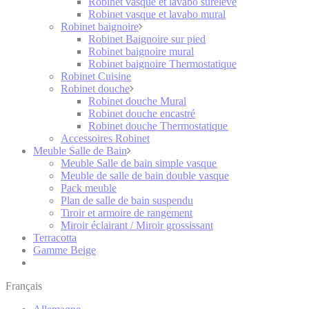
Robinet vasque et lavabo surélevé
Robinet vasque et lavabo mural
Robinet baignoire
Robinet Baignoire sur pied
Robinet baignoire mural
Robinet baignoire Thermostatique
Robinet Cuisine
Robinet douche
Robinet douche Mural
Robinet douche encastré
Robinet douche Thermostatique
Accessoires Robinet
Meuble Salle de Bain
Meuble Salle de bain simple vasque
Meuble de salle de bain double vasque
Pack meuble
Plan de salle de bain suspendu
Tiroir et armoire de rangement
Miroir éclairant / Miroir grossissant
Terracotta
Gamme Beige
Français