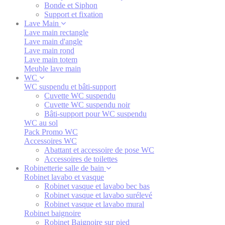
Bonde et Siphon
Support et fixation
Lave Main
Lave main rectangle
Lave main d'angle
Lave main rond
Lave main totem
Meuble lave main
WC
WC suspendu et bâti-support
Cuvette WC suspendu
Cuvette WC suspendu noir
Bâti-support pour WC suspendu
WC au sol
Pack Promo WC
Accessoires WC
Abattant et accessoire de pose WC
Accessoires de toilettes
Robinetterie salle de bain
Robinet lavabo et vasque
Robinet vasque et lavabo bec bas
Robinet vasque et lavabo surélevé
Robinet vasque et lavabo mural
Robinet baignoire
Robinet Baignoire sur pied