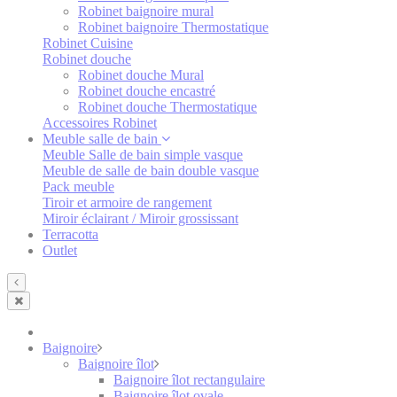
Robinet baignoire mural
Robinet baignoire Thermostatique
Robinet Cuisine
Robinet douche
Robinet douche Mural
Robinet douche encastré
Robinet douche Thermostatique
Accessoires Robinet
Meuble salle de bain
Meuble Salle de bain simple vasque
Meuble de salle de bain double vasque
Pack meuble
Tiroir et armoire de rangement
Miroir éclairant / Miroir grossissant
Terracotta
Outlet
Baignoire
Baignoire îlot
Baignoire îlot rectangulaire
Baignoire îlot ovale