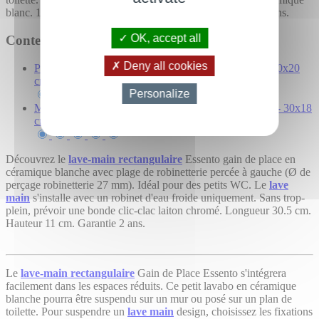
blanc. 10% d'économie avec l'achat de ce pack. Garantie 2 ans.
OK, accept all
Contenu du pack
Deny all cookies
Petit lave main Gain de Place Gauche - Céramique - 30x20
cm - Essento
Personalize
Meuble Lave main Blanc et Chêne Gris - Scandinave - 30x18
cm - Essento
Découvrez le
lave-main rectangulaire
Essento gain de place en
céramique blanche avec plage de robinetterie percée à gauche (Ø de
perçage robinetterie 27 mm). Idéal pour des petits WC. Le
lave
main
s'installe avec un robinet d'eau froide uniquement. Sans trop-
plein, prévoir une bonde clic-clac laiton chromé. Longueur 30.5 cm.
Hauteur 11 cm. Garantie 2 ans.
Le
lave-main rectangulaire
Gain de Place Essento s'intégrera
facilement dans les espaces réduits. Ce petit lavabo en céramique
blanche pourra être suspendu sur un mur ou posé sur un plan de
toilette. Pour suspendre un
lave main
design, choisissez les fixations