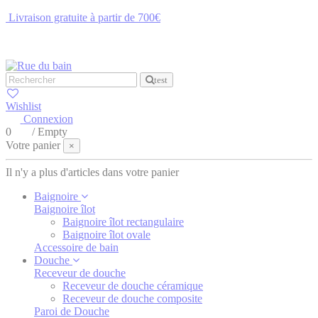
Livraison gratuite à partir de 700€
NOUS CONTACTER
test
Wishlist
Connexion
0
/
Empty
Votre panier
×
Il n'y a plus d'articles dans votre panier
Baignoire
Baignoire îlot
Baignoire îlot rectangulaire
Baignoire îlot ovale
Accessoire de bain
Douche
Receveur de douche
Receveur de douche céramique
Receveur de douche composite
Paroi de Douche