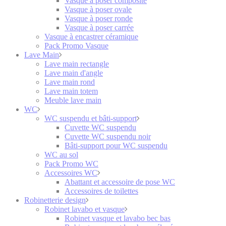
Vasque à poser composite
Vasque à poser ovale
Vasque à poser ronde
Vasque à poser carrée
Vasque à encastrer céramique
Pack Promo Vasque
Lave Main
Lave main rectangle
Lave main d'angle
Lave main rond
Lave main totem
Meuble lave main
WC
WC suspendu et bâti-support
Cuvette WC suspendu
Cuvette WC suspendu noir
Bâti-support pour WC suspendu
WC au sol
Pack Promo WC
Accessoires WC
Abattant et accessoire de pose WC
Accessoires de toilettes
Robinetterie design
Robinet lavabo et vasque
Robinet vasque et lavabo bec bas