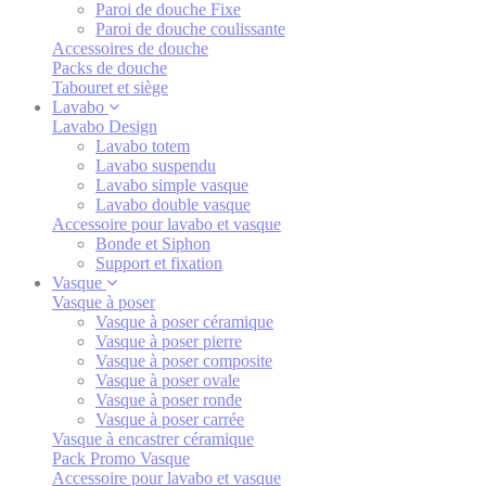
Paroi de douche Fixe
Paroi de douche coulissante
Accessoires de douche
Packs de douche
Tabouret et siège
Lavabo
Lavabo Design
Lavabo totem
Lavabo suspendu
Lavabo simple vasque
Lavabo double vasque
Accessoire pour lavabo et vasque
Bonde et Siphon
Support et fixation
Vasque
Vasque à poser
Vasque à poser céramique
Vasque à poser pierre
Vasque à poser composite
Vasque à poser ovale
Vasque à poser ronde
Vasque à poser carrée
Vasque à encastrer céramique
Pack Promo Vasque
Accessoire pour lavabo et vasque