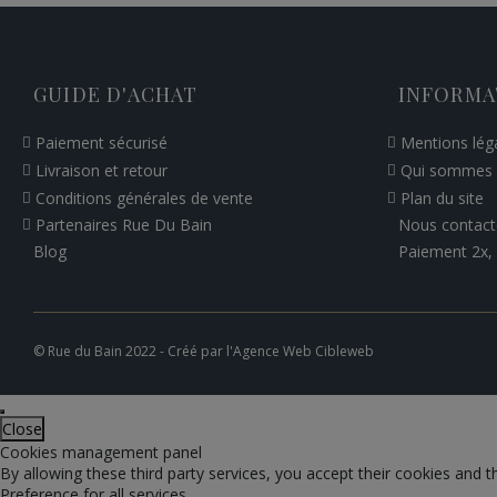
GUIDE D'ACHAT
INFORMA
Paiement sécurisé
Mentions lég
Livraison et retour
Qui sommes 
Conditions générales de vente
Plan du site
Nous contact
Partenaires Rue Du Bain
Paiement 2x, 
Blog
© Rue du Bain 2022 - Créé par l'
Agence Web Cibleweb
Close
Cookies management panel
By allowing these third party services, you accept their cookies and t
Preference for all services