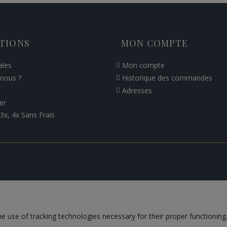
TIONS
MON COMPTE
ales
Mon compte
nous ?
Historique des commandes
Adresses
er
3x, 4x Sans Frais
he use of tracking technologies necessary for their proper functioning