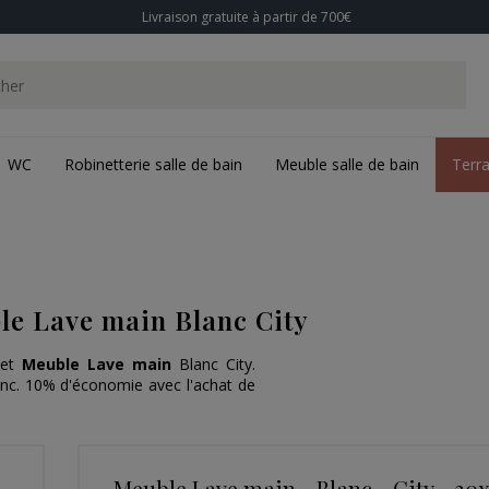
Livraison gratuite à partir de 700€
WC
Robinetterie salle de bain
Meuble salle de bain
Terr
le Lave main Blanc City
 et
Meuble Lave main
Blanc City.
nc. 10% d'économie avec l'achat de
Meuble Lave main - Blanc - City - 30