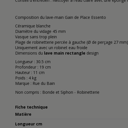
Conseil d'entretien : Nettoyer à l'eau claire avec une éponge d
Composition du lave-main Gain de Place Essento
Céramique blanche
Diamètre du vidage 45 mm
Vasque sans trop plein
Plage de robinetterie percée à gauche (Ø de perçage 27 mm)
Uniquement avec un robinet eau froide
Dimensions du
lave main rectangle
design
Longueur : 30.5 cm
Profondeur : 19 cm
Hauteur : 11 cm
Poids : 4 kg
Marque : Rue du Bain
Non compris : Bonde et Siphon - Robinetterie
Fiche technique
Matière
Longueur cm