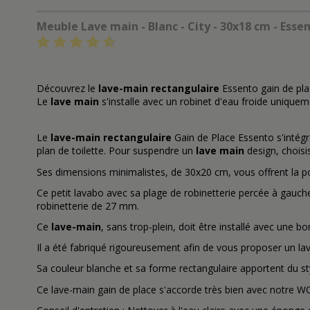
Meuble Lave main - Blanc - City - 30x18 cm - Esse
Découvrez le
lave-main rectangulaire
Essento gain de pla
Le
lave main
s'installe avec un robinet d'eau froide uniquem
Le
lave-main rectangulaire
Gain de Place Essento s'intégr
plan de toilette. Pour suspendre un
lave main
design, choisi
Ses dimensions minimalistes, de 30x20 cm, vous offrent la pos
Ce petit lavabo avec sa plage de robinetterie percée à gauch
robinetterie de 27 mm.
Ce
lave-main
, sans trop-plein, doit être installé avec une b
Il a été fabriqué rigoureusement afin de vous proposer un lav
Sa couleur blanche et sa forme rectangulaire apportent du sty
Ce lave-main gain de place s'accorde très bien avec notre 