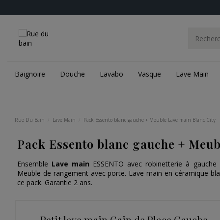
Baignoire
Douche
Lavabo
Vasque
Lave Main
Rue Du Bain
Lave Main
Pack Essento blanc gauche + Meuble Lave main Blanc City
Pack Essento blanc gauche + Meub
Ensemble
Lave main
ESSENTO avec robinetterie à gauche
Meuble de rangement avec porte. Lave main en céramique bla
ce pack. Garantie 2 ans.
Petit lave main Gain de Place Gauche -