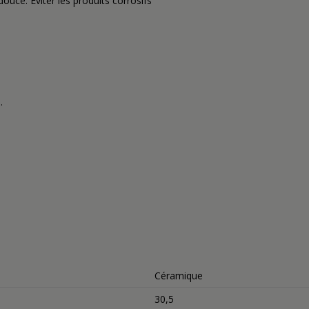
ouce. Eviter les produits corrosifs
.
Céramique
30,5