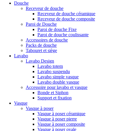
Douche
Receveur de douche
Receveur de douche céramique
Receveur de douche composite
Paroi de Douche
Paroi de douche Fixe
Paroi de douche coulissante
Accessoires de douche
Packs de douche
Tabouret et siège
Lavabo
Lavabo Design
Lavabo totem
Lavabo suspendu
Lavabo simple vasque
Lavabo double vasque
Accessoire pour lavabo et vasque
Bonde et Siphon
Support et fixation
Vasque
Vasque à poser
Vasque à poser céramique
Vasque à poser pierre
Vasque à poser composite
Vasque à poser ovale