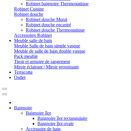
Robinet baignoire Thermostatique
Robinet Cuisine
Robinet douche
Robinet douche Mural
Robinet douche encastré
Robinet douche Thermostatique
Accessoires Robinet
Meuble salle de bain
Meuble Salle de bain simple vasque
Meuble de salle de bain double vasque
Pack meuble
Tiroir et armoire de rangement
Miroir éclairant / Miroir grossissant
Terracotta
Outlet
Baignoire
Baignoire îlot
Baignoire îlot rectangulaire
Baignoire îlot ovale
Accessoire de bain