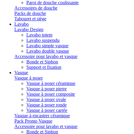
Paroi de douche coulissante
Accessoires de douche
Packs de douche
Tabouret et siège
Lavabo
Lavabo Design
Lavabo totem
Lavabo suspendu
Lavabo simple vasque
Lavabo double vasque
Accessoire pour lavabo et vasque
Bonde et Siphon
Support et fixation
Vasque
Vasque à poser
Vasque à poser céramique
Vasque à poser pierre
Vasque à poser composite
Vasque à poser ovale
Vasque à poser ronde
Vasque à poser carrée
Vasque à encastrer céramique
Pack Promo Vasque
Accessoire pour lavabo et vasque
Bonde et Siphon