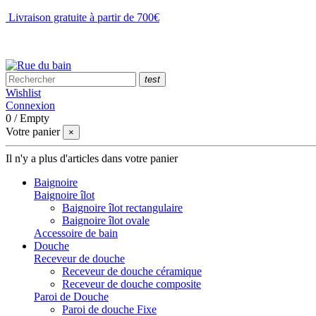
Livraison gratuite à partir de 700€
NOUS CONTACTER
test
Wishlist
Connexion
0
/
Empty
Votre panier
×
Il n'y a plus d'articles dans votre panier
Baignoire
Baignoire îlot
Baignoire îlot rectangulaire
Baignoire îlot ovale
Accessoire de bain
Douche
Receveur de douche
Receveur de douche céramique
Receveur de douche composite
Paroi de Douche
Paroi de douche Fixe