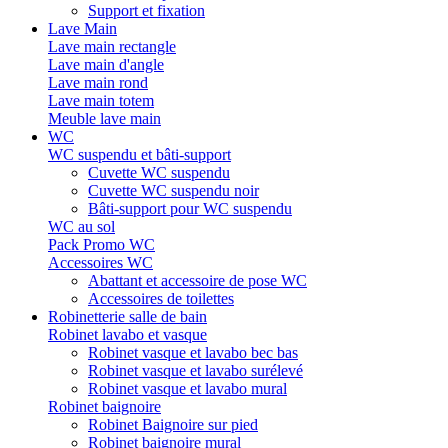
Support et fixation
Lave Main
Lave main rectangle
Lave main d'angle
Lave main rond
Lave main totem
Meuble lave main
WC
WC suspendu et bâti-support
Cuvette WC suspendu
Cuvette WC suspendu noir
Bâti-support pour WC suspendu
WC au sol
Pack Promo WC
Accessoires WC
Abattant et accessoire de pose WC
Accessoires de toilettes
Robinetterie salle de bain
Robinet lavabo et vasque
Robinet vasque et lavabo bec bas
Robinet vasque et lavabo surélevé
Robinet vasque et lavabo mural
Robinet baignoire
Robinet Baignoire sur pied
Robinet baignoire mural