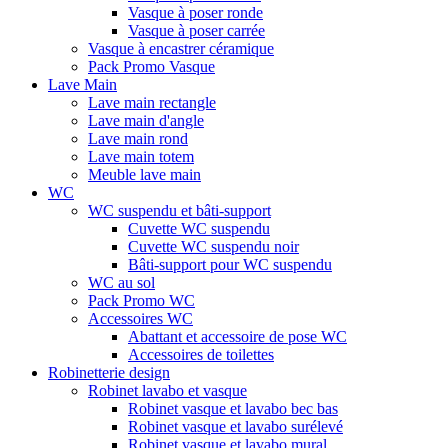
Vasque à poser ronde
Vasque à poser carrée
Vasque à encastrer céramique
Pack Promo Vasque
Lave Main
Lave main rectangle
Lave main d'angle
Lave main rond
Lave main totem
Meuble lave main
WC
WC suspendu et bâti-support
Cuvette WC suspendu
Cuvette WC suspendu noir
Bâti-support pour WC suspendu
WC au sol
Pack Promo WC
Accessoires WC
Abattant et accessoire de pose WC
Accessoires de toilettes
Robinetterie design
Robinet lavabo et vasque
Robinet vasque et lavabo bec bas
Robinet vasque et lavabo surélevé
Robinet vasque et lavabo mural