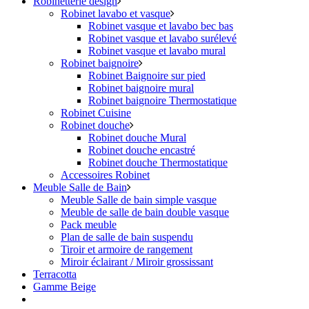
Robinetterie design
Robinet lavabo et vasque
Robinet vasque et lavabo bec bas
Robinet vasque et lavabo surélevé
Robinet vasque et lavabo mural
Robinet baignoire
Robinet Baignoire sur pied
Robinet baignoire mural
Robinet baignoire Thermostatique
Robinet Cuisine
Robinet douche
Robinet douche Mural
Robinet douche encastré
Robinet douche Thermostatique
Accessoires Robinet
Meuble Salle de Bain
Meuble Salle de bain simple vasque
Meuble de salle de bain double vasque
Pack meuble
Plan de salle de bain suspendu
Tiroir et armoire de rangement
Miroir éclairant / Miroir grossissant
Terracotta
Gamme Beige