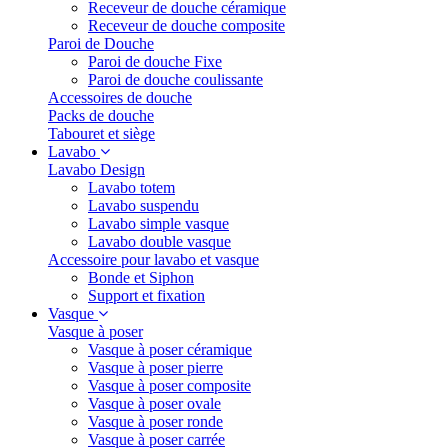
Receveur de douche céramique
Receveur de douche composite
Paroi de Douche
Paroi de douche Fixe
Paroi de douche coulissante
Accessoires de douche
Packs de douche
Tabouret et siège
Lavabo
Lavabo Design
Lavabo totem
Lavabo suspendu
Lavabo simple vasque
Lavabo double vasque
Accessoire pour lavabo et vasque
Bonde et Siphon
Support et fixation
Vasque
Vasque à poser
Vasque à poser céramique
Vasque à poser pierre
Vasque à poser composite
Vasque à poser ovale
Vasque à poser ronde
Vasque à poser carrée