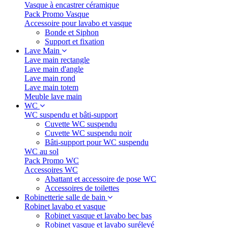
Vasque à encastrer céramique
Pack Promo Vasque
Accessoire pour lavabo et vasque
Bonde et Siphon
Support et fixation
Lave Main
Lave main rectangle
Lave main d'angle
Lave main rond
Lave main totem
Meuble lave main
WC
WC suspendu et bâti-support
Cuvette WC suspendu
Cuvette WC suspendu noir
Bâti-support pour WC suspendu
WC au sol
Pack Promo WC
Accessoires WC
Abattant et accessoire de pose WC
Accessoires de toilettes
Robinetterie salle de bain
Robinet lavabo et vasque
Robinet vasque et lavabo bec bas
Robinet vasque et lavabo surélevé