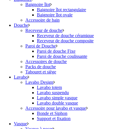
Baignoire îlot
Baignoire îlot rectangulaire
Baignoire îlot ovale
Accessoire de bain
Douche
Receveur de douche
Receveur de douche céramique
Receveur de douche composite
Paroi de Douche
Paroi de douche Fixe
Paroi de douche coulissante
Accessoires de douche
Packs de douche
Tabouret et siège
Lavabo
Lavabo Design
Lavabo totem
Lavabo suspendu
Lavabo simple vasque
Lavabo double vasque
Accessoire pour lavabo et vasque
Bonde et Siphon
Support et fixation
Vasque
Vasque à poser