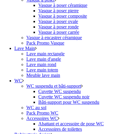
Vasque à poser céramique
Vasque à poser pierre
Vasque à poser composite
Vasque à poser ovale
Vasque à poser ronde
Vasque à poser carrée
Vasque à encastrer céramique
Pack Promo Vasque
Lave Main
Lave main rectangle
Lave main d'angle
Lave main rond
Lave main totem
Meuble lave main
WC
WC suspendu et bâti-support
Cuvette WC suspendu
Cuvette WC suspendu noir
Bâti-support pour WC suspendu
WC au sol
Pack Promo WC
Accessoires WC
Abattant et accessoire de pose WC
Accessoires de toilettes