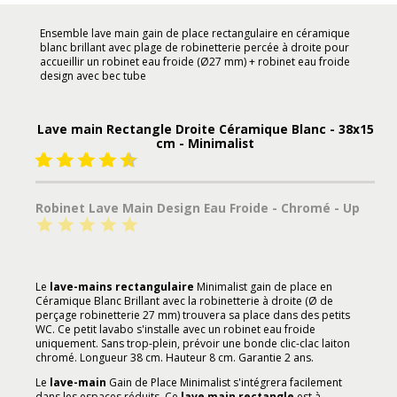
Ensemble lave main gain de place rectangulaire en céramique
blanc brillant avec plage de robinetterie percée à droite pour
accueillir un robinet eau froide (Ø27 mm) + robinet eau froide
design avec bec tube
Lave main Rectangle Droite Céramique Blanc - 38x15
cm - Minimalist
Robinet Lave Main Design Eau Froide - Chromé - Up
Le
lave-mains rectangulaire
Minimalist gain de place en
Céramique Blanc Brillant avec la robinetterie à droite (Ø de
perçage robinetterie 27 mm) trouvera sa place dans des petits
WC. Ce petit lavabo s'installe avec un robinet eau froide
uniquement. Sans trop-plein, prévoir une bonde clic-clac laiton
chromé. Longueur 38 cm. Hauteur 8 cm. Garantie 2 ans.
Le
lave-main
Gain de Place Minimalist s'intégrera facilement
dans les espaces réduits. Ce
lave main rectangle
est à