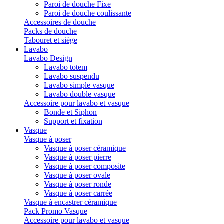
Paroi de douche Fixe
Paroi de douche coulissante
Accessoires de douche
Packs de douche
Tabouret et siège
Lavabo
Lavabo Design
Lavabo totem
Lavabo suspendu
Lavabo simple vasque
Lavabo double vasque
Accessoire pour lavabo et vasque
Bonde et Siphon
Support et fixation
Vasque
Vasque à poser
Vasque à poser céramique
Vasque à poser pierre
Vasque à poser composite
Vasque à poser ovale
Vasque à poser ronde
Vasque à poser carrée
Vasque à encastrer céramique
Pack Promo Vasque
Accessoire pour lavabo et vasque