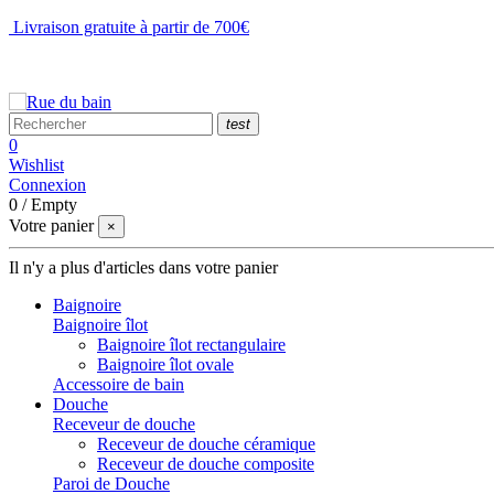
Livraison gratuite à partir de 700€
NOUS CONTACTER
test
0
Wishlist
Connexion
0
/
Empty
Votre panier
×
Il n'y a plus d'articles dans votre panier
Baignoire
Baignoire îlot
Baignoire îlot rectangulaire
Baignoire îlot ovale
Accessoire de bain
Douche
Receveur de douche
Receveur de douche céramique
Receveur de douche composite
Paroi de Douche