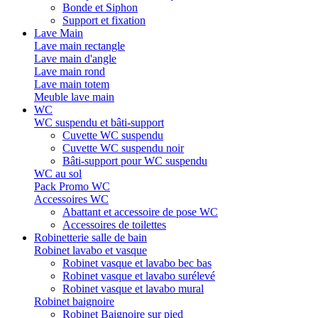
Bonde et Siphon
Support et fixation
Lave Main
Lave main rectangle
Lave main d'angle
Lave main rond
Lave main totem
Meuble lave main
WC
WC suspendu et bâti-support
Cuvette WC suspendu
Cuvette WC suspendu noir
Bâti-support pour WC suspendu
WC au sol
Pack Promo WC
Accessoires WC
Abattant et accessoire de pose WC
Accessoires de toilettes
Robinetterie salle de bain
Robinet lavabo et vasque
Robinet vasque et lavabo bec bas
Robinet vasque et lavabo surélevé
Robinet vasque et lavabo mural
Robinet baignoire
Robinet Baignoire sur pied