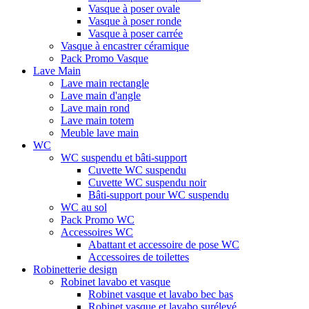
Vasque à poser ovale
Vasque à poser ronde
Vasque à poser carrée
Vasque à encastrer céramique
Pack Promo Vasque
Lave Main
Lave main rectangle
Lave main d'angle
Lave main rond
Lave main totem
Meuble lave main
WC
WC suspendu et bâti-support
Cuvette WC suspendu
Cuvette WC suspendu noir
Bâti-support pour WC suspendu
WC au sol
Pack Promo WC
Accessoires WC
Abattant et accessoire de pose WC
Accessoires de toilettes
Robinetterie design
Robinet lavabo et vasque
Robinet vasque et lavabo bec bas
Robinet vasque et lavabo surélevé