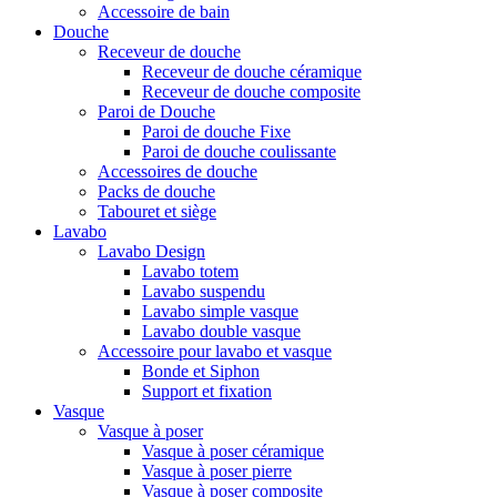
Accessoire de bain
Douche
Receveur de douche
Receveur de douche céramique
Receveur de douche composite
Paroi de Douche
Paroi de douche Fixe
Paroi de douche coulissante
Accessoires de douche
Packs de douche
Tabouret et siège
Lavabo
Lavabo Design
Lavabo totem
Lavabo suspendu
Lavabo simple vasque
Lavabo double vasque
Accessoire pour lavabo et vasque
Bonde et Siphon
Support et fixation
Vasque
Vasque à poser
Vasque à poser céramique
Vasque à poser pierre
Vasque à poser composite