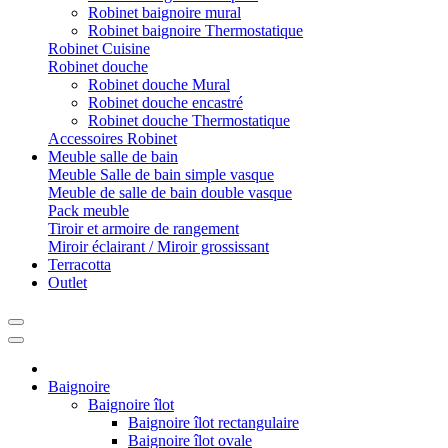
Robinet baignoire mural
Robinet baignoire Thermostatique
Robinet Cuisine
Robinet douche
Robinet douche Mural
Robinet douche encastré
Robinet douche Thermostatique
Accessoires Robinet
Meuble salle de bain
Meuble Salle de bain simple vasque
Meuble de salle de bain double vasque
Pack meuble
Tiroir et armoire de rangement
Miroir éclairant / Miroir grossissant
Terracotta
Outlet
Baignoire
Baignoire îlot
Baignoire îlot rectangulaire
Baignoire îlot ovale