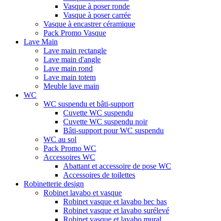
Vasque à poser ronde
Vasque à poser carrée
Vasque à encastrer céramique
Pack Promo Vasque
Lave Main
Lave main rectangle
Lave main d'angle
Lave main rond
Lave main totem
Meuble lave main
WC
WC suspendu et bâti-support
Cuvette WC suspendu
Cuvette WC suspendu noir
Bâti-support pour WC suspendu
WC au sol
Pack Promo WC
Accessoires WC
Abattant et accessoire de pose WC
Accessoires de toilettes
Robinetterie design
Robinet lavabo et vasque
Robinet vasque et lavabo bec bas
Robinet vasque et lavabo surélevé
Robinet vasque et lavabo mural