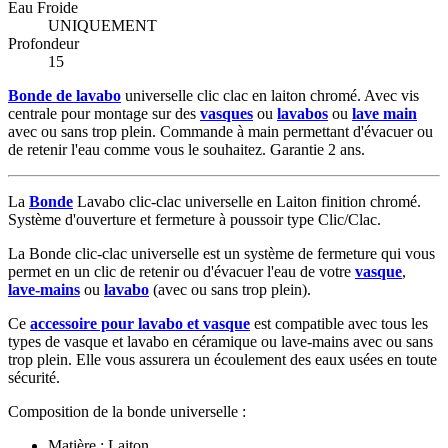
Eau Froide
UNIQUEMENT
Profondeur
15
Bonde de lavabo
universelle clic clac en laiton chromé. Avec vis
centrale pour montage sur des
vasques
ou
lavabos
ou
lave main
avec ou sans trop plein. Commande à main permettant d'évacuer ou
de retenir l'eau comme vous le souhaitez. Garantie 2 ans.
La
Bonde
Lavabo clic-clac universelle en Laiton finition chromé.
Système d'ouverture et fermeture à poussoir type Clic/Clac.
La Bonde clic-clac universelle est un système de fermeture qui vous
permet en un clic de retenir ou d'évacuer l'eau de votre
vasque
,
lave-mains
ou
lavabo
(avec ou sans trop plein).
Ce
accessoire pour lavabo et vasque
est compatible avec tous les
types de vasque et lavabo en céramique ou lave-mains avec ou sans
trop plein. Elle vous assurera un écoulement des eaux usées en toute
sécurité.
Composition de la bonde universelle :
Matière : Laiton