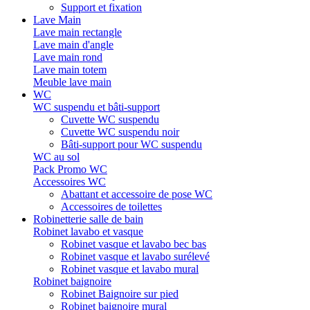
Support et fixation
Lave Main
Lave main rectangle
Lave main d'angle
Lave main rond
Lave main totem
Meuble lave main
WC
WC suspendu et bâti-support
Cuvette WC suspendu
Cuvette WC suspendu noir
Bâti-support pour WC suspendu
WC au sol
Pack Promo WC
Accessoires WC
Abattant et accessoire de pose WC
Accessoires de toilettes
Robinetterie salle de bain
Robinet lavabo et vasque
Robinet vasque et lavabo bec bas
Robinet vasque et lavabo surélevé
Robinet vasque et lavabo mural
Robinet baignoire
Robinet Baignoire sur pied
Robinet baignoire mural