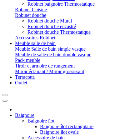
Robinet baignoire Thermostatique
Robinet Cuisine
Robinet douche
Robinet douche Mural
Robinet douche encastré
Robinet douche Thermostatique
Accessoires Robinet
Meuble salle de bain
Meuble Salle de bain simple vasque
Meuble de salle de bain double vasque
Pack meuble
Tiroir et armoire de rangement
Miroir éclairant / Miroir grossissant
Terracotta
Outlet
Baignoire
Baignoire îlot
Baignoire îlot rectangulaire
Baignoire îlot ovale
Accessoire de bain