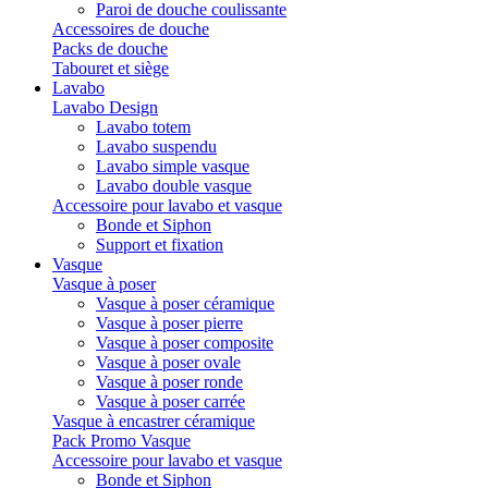
Paroi de douche coulissante
Accessoires de douche
Packs de douche
Tabouret et siège
Lavabo
Lavabo Design
Lavabo totem
Lavabo suspendu
Lavabo simple vasque
Lavabo double vasque
Accessoire pour lavabo et vasque
Bonde et Siphon
Support et fixation
Vasque
Vasque à poser
Vasque à poser céramique
Vasque à poser pierre
Vasque à poser composite
Vasque à poser ovale
Vasque à poser ronde
Vasque à poser carrée
Vasque à encastrer céramique
Pack Promo Vasque
Accessoire pour lavabo et vasque
Bonde et Siphon