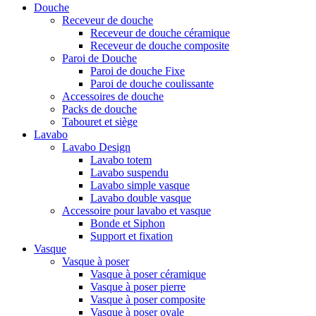
Douche
Receveur de douche
Receveur de douche céramique
Receveur de douche composite
Paroi de Douche
Paroi de douche Fixe
Paroi de douche coulissante
Accessoires de douche
Packs de douche
Tabouret et siège
Lavabo
Lavabo Design
Lavabo totem
Lavabo suspendu
Lavabo simple vasque
Lavabo double vasque
Accessoire pour lavabo et vasque
Bonde et Siphon
Support et fixation
Vasque
Vasque à poser
Vasque à poser céramique
Vasque à poser pierre
Vasque à poser composite
Vasque à poser ovale