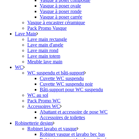
Vasque à poser composite
Vasque à poser ovale
Vasque à poser ronde
Vasque à poser carrée
Vasque à encastrer céramique
Pack Promo Vasque
Lave Main
Lave main rectangle
Lave main d'angle
Lave main rond
Lave main totem
Meuble lave main
WC
WC suspendu et bâti-support
Cuvette WC suspendu
Cuvette WC suspendu noir
Bâti-support pour WC suspendu
WC au sol
Pack Promo WC
Accessoires WC
Abattant et accessoire de pose WC
Accessoires de toilettes
Robinetterie design
Robinet lavabo et vasque
Robinet vasque et lavabo bec bas