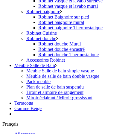
Robinet vasque et lavabo surélevé
Robinet vasque et lavabo mural
Robinet baignoire
Robinet Baignoire sur pied
Robinet baignoire mural
Robinet baignoire Thermostatique
Robinet Cuisine
Robinet douche
Robinet douche Mural
Robinet douche encastré
Robinet douche Thermostatique
Accessoires Robinet
Meuble Salle de Bain
Meuble Salle de bain simple vasque
Meuble de salle de bain double vasque
Pack meuble
Plan de salle de bain suspendu
Tiroir et armoire de rangement
Miroir éclairant / Miroir grossissant
Terracotta
Gamme Beige
Français