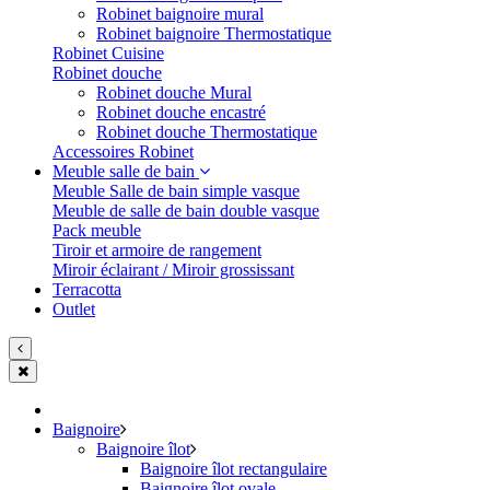
Robinet baignoire mural
Robinet baignoire Thermostatique
Robinet Cuisine
Robinet douche
Robinet douche Mural
Robinet douche encastré
Robinet douche Thermostatique
Accessoires Robinet
Meuble salle de bain
Meuble Salle de bain simple vasque
Meuble de salle de bain double vasque
Pack meuble
Tiroir et armoire de rangement
Miroir éclairant / Miroir grossissant
Terracotta
Outlet
Baignoire
Baignoire îlot
Baignoire îlot rectangulaire
Baignoire îlot ovale