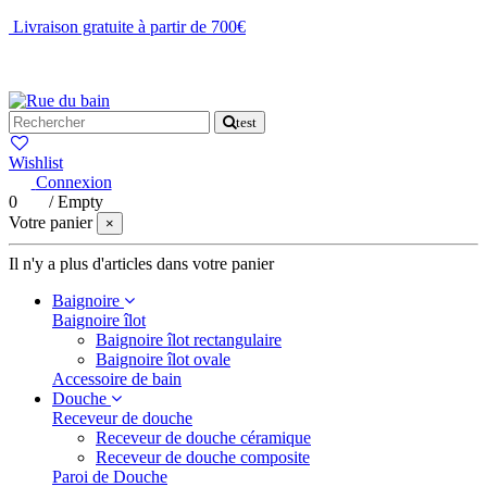
Livraison gratuite à partir de 700€
NOUS CONTACTER
test
Wishlist
Connexion
0
/
Empty
Votre panier
×
Il n'y a plus d'articles dans votre panier
Baignoire
Baignoire îlot
Baignoire îlot rectangulaire
Baignoire îlot ovale
Accessoire de bain
Douche
Receveur de douche
Receveur de douche céramique
Receveur de douche composite
Paroi de Douche