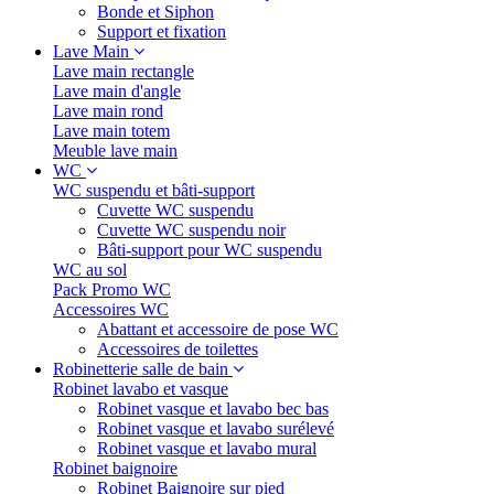
Bonde et Siphon
Support et fixation
Lave Main
Lave main rectangle
Lave main d'angle
Lave main rond
Lave main totem
Meuble lave main
WC
WC suspendu et bâti-support
Cuvette WC suspendu
Cuvette WC suspendu noir
Bâti-support pour WC suspendu
WC au sol
Pack Promo WC
Accessoires WC
Abattant et accessoire de pose WC
Accessoires de toilettes
Robinetterie salle de bain
Robinet lavabo et vasque
Robinet vasque et lavabo bec bas
Robinet vasque et lavabo surélevé
Robinet vasque et lavabo mural
Robinet baignoire
Robinet Baignoire sur pied