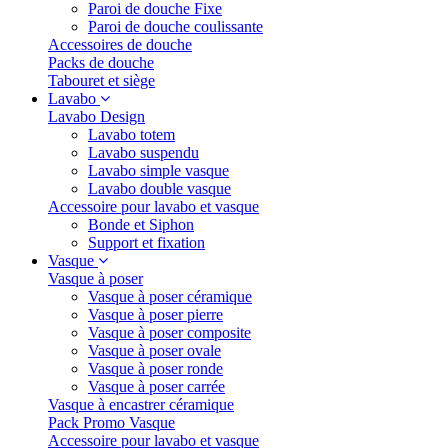
Paroi de douche Fixe
Paroi de douche coulissante
Accessoires de douche
Packs de douche
Tabouret et siège
Lavabo
Lavabo Design
Lavabo totem
Lavabo suspendu
Lavabo simple vasque
Lavabo double vasque
Accessoire pour lavabo et vasque
Bonde et Siphon
Support et fixation
Vasque
Vasque à poser
Vasque à poser céramique
Vasque à poser pierre
Vasque à poser composite
Vasque à poser ovale
Vasque à poser ronde
Vasque à poser carrée
Vasque à encastrer céramique
Pack Promo Vasque
Accessoire pour lavabo et vasque