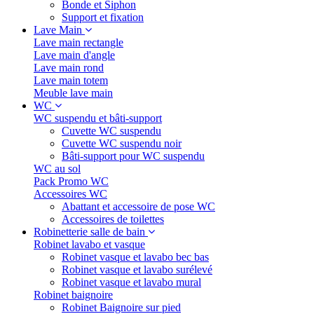
Bonde et Siphon
Support et fixation
Lave Main
Lave main rectangle
Lave main d'angle
Lave main rond
Lave main totem
Meuble lave main
WC
WC suspendu et bâti-support
Cuvette WC suspendu
Cuvette WC suspendu noir
Bâti-support pour WC suspendu
WC au sol
Pack Promo WC
Accessoires WC
Abattant et accessoire de pose WC
Accessoires de toilettes
Robinetterie salle de bain
Robinet lavabo et vasque
Robinet vasque et lavabo bec bas
Robinet vasque et lavabo surélevé
Robinet vasque et lavabo mural
Robinet baignoire
Robinet Baignoire sur pied