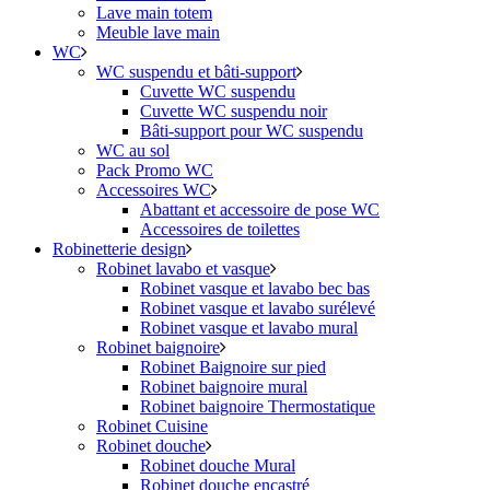
Lave main totem
Meuble lave main
WC
WC suspendu et bâti-support
Cuvette WC suspendu
Cuvette WC suspendu noir
Bâti-support pour WC suspendu
WC au sol
Pack Promo WC
Accessoires WC
Abattant et accessoire de pose WC
Accessoires de toilettes
Robinetterie design
Robinet lavabo et vasque
Robinet vasque et lavabo bec bas
Robinet vasque et lavabo surélevé
Robinet vasque et lavabo mural
Robinet baignoire
Robinet Baignoire sur pied
Robinet baignoire mural
Robinet baignoire Thermostatique
Robinet Cuisine
Robinet douche
Robinet douche Mural
Robinet douche encastré