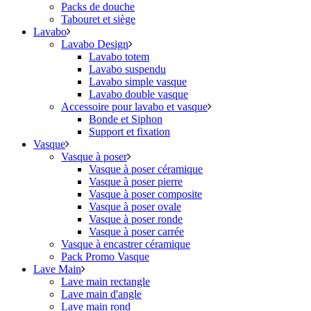
Packs de douche
Tabouret et siège
Lavabo
Lavabo Design
Lavabo totem
Lavabo suspendu
Lavabo simple vasque
Lavabo double vasque
Accessoire pour lavabo et vasque
Bonde et Siphon
Support et fixation
Vasque
Vasque à poser
Vasque à poser céramique
Vasque à poser pierre
Vasque à poser composite
Vasque à poser ovale
Vasque à poser ronde
Vasque à poser carrée
Vasque à encastrer céramique
Pack Promo Vasque
Lave Main
Lave main rectangle
Lave main d'angle
Lave main rond