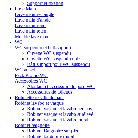
Support et fixation
Lave Main
Lave main rectangle
Lave main d'angle
Lave main rond
Lave main totem
Meuble lave main
WC
WC suspendu et bâti-support
Cuvette WC suspendu
Cuvette WC suspendu noir
Bâti-support pour WC suspendu
WC au sol
Pack Promo WC
Accessoires WC
Abattant et accessoire de pose WC
Accessoires de toilettes
Robinetterie salle de bain
Robinet lavabo et vasque
Robinet vasque et lavabo bec bas
Robinet vasque et lavabo surélevé
Robinet vasque et lavabo mural
Robinet baignoire
Robinet Baignoire sur pied
Robinet baignoire mural