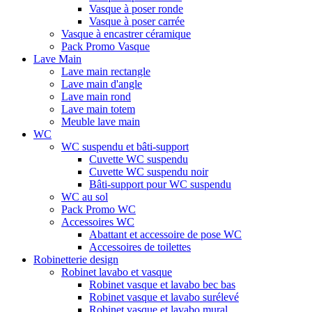
Vasque à poser ronde
Vasque à poser carrée
Vasque à encastrer céramique
Pack Promo Vasque
Lave Main
Lave main rectangle
Lave main d'angle
Lave main rond
Lave main totem
Meuble lave main
WC
WC suspendu et bâti-support
Cuvette WC suspendu
Cuvette WC suspendu noir
Bâti-support pour WC suspendu
WC au sol
Pack Promo WC
Accessoires WC
Abattant et accessoire de pose WC
Accessoires de toilettes
Robinetterie design
Robinet lavabo et vasque
Robinet vasque et lavabo bec bas
Robinet vasque et lavabo surélevé
Robinet vasque et lavabo mural