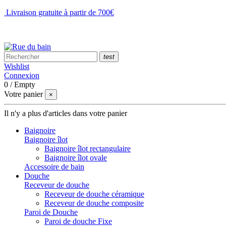
Livraison gratuite à partir de 700€
NOUS CONTACTER
test
Wishlist
Connexion
0
/
Empty
Votre panier
×
Il n'y a plus d'articles dans votre panier
Baignoire
Baignoire îlot
Baignoire îlot rectangulaire
Baignoire îlot ovale
Accessoire de bain
Douche
Receveur de douche
Receveur de douche céramique
Receveur de douche composite
Paroi de Douche
Paroi de douche Fixe