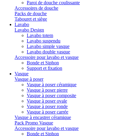
Paroi de douche coulissante
Accessoires de douche
Packs de douche
Tabouret et siège
Lavabo
Lavabo Design
Lavabo totem
Lavabo suspendu
Lavabo simple vasque
Lavabo double vasque
Accessoire pour lavabo et vasque
Bonde et Siphon
Support et fixation
Vasque
Vasque à poser
Vasque à poser céramique
Vasque à poser pierre
Vasque à poser composite
Vasque à poser ovale
Vasque à poser ronde
Vasque à poser carrée
Vasque à encastrer céramique
Pack Promo Vasque
Accessoire pour lavabo et vasque
Bonde et Siphon