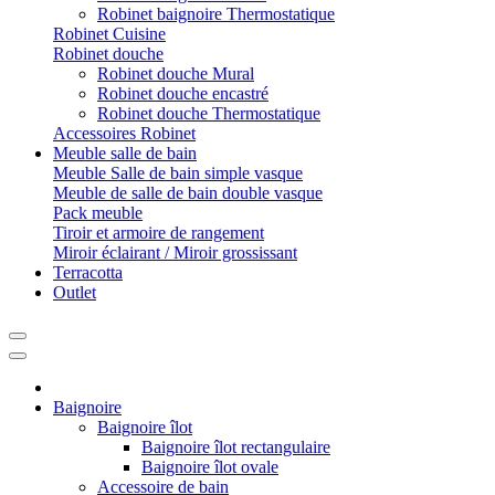
Robinet baignoire Thermostatique
Robinet Cuisine
Robinet douche
Robinet douche Mural
Robinet douche encastré
Robinet douche Thermostatique
Accessoires Robinet
Meuble salle de bain
Meuble Salle de bain simple vasque
Meuble de salle de bain double vasque
Pack meuble
Tiroir et armoire de rangement
Miroir éclairant / Miroir grossissant
Terracotta
Outlet
Baignoire
Baignoire îlot
Baignoire îlot rectangulaire
Baignoire îlot ovale
Accessoire de bain