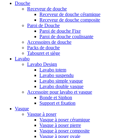
Douche
Receveur de douche
Receveur de douche céramique
Receveur de douche composite
Paroi de Douche
Paroi de douche Fixe
Paroi de douche coulissante
Accessoires de douche
Packs de douche
Tabouret et siège
Lavabo
Lavabo Design
Lavabo totem
Lavabo suspendu
Lavabo simple vasque
Lavabo double vasque
Accessoire pour lavabo et vasque
Bonde et Siphon
Support et fixation
Vasque
Vasque à poser
Vasque à poser céramique
Vasque à poser pierre
Vasque à poser composite
Vasque à poser ovale