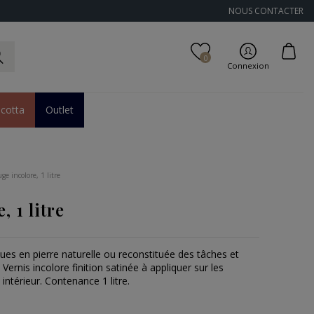
NOUS CONTACTER
0
Connexion
acotta
Outlet
ge incolore, 1 litre
 1 litre
ues en pierre naturelle ou reconstituée des tâches et
 Vernis incolore finition satinée à appliquer sur les
ntérieur. Contenance 1 litre.