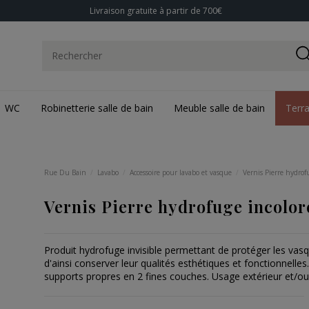
Livraison gratuite à partir de 700€
WC
Robinetterie salle de bain
Meuble salle de bain
Terr
Rue Du Bain
Lavabo
Accessoire pour lavabo et vasque
Vernis Pierre hydrofu
Vernis Pierre hydrofuge incolore,
Produit hydrofuge invisible permettant de protéger les vasq
d'ainsi conserver leur qualités esthétiques et fonctionnelles.
supports propres en 2 fines couches. Usage extérieur et/ou i