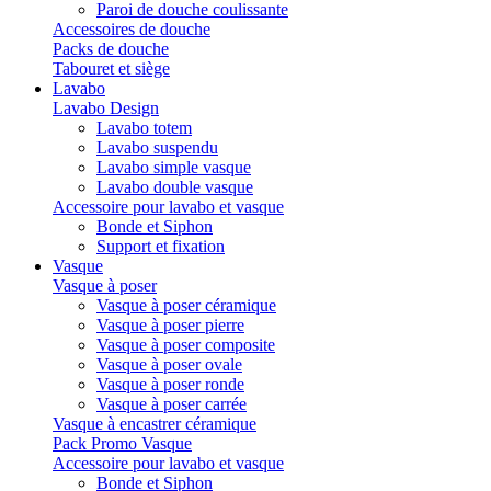
Paroi de douche coulissante
Accessoires de douche
Packs de douche
Tabouret et siège
Lavabo
Lavabo Design
Lavabo totem
Lavabo suspendu
Lavabo simple vasque
Lavabo double vasque
Accessoire pour lavabo et vasque
Bonde et Siphon
Support et fixation
Vasque
Vasque à poser
Vasque à poser céramique
Vasque à poser pierre
Vasque à poser composite
Vasque à poser ovale
Vasque à poser ronde
Vasque à poser carrée
Vasque à encastrer céramique
Pack Promo Vasque
Accessoire pour lavabo et vasque
Bonde et Siphon