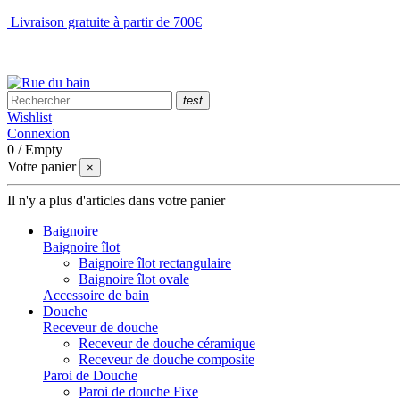
Livraison gratuite à partir de 700€
NOUS CONTACTER
test
Wishlist
Connexion
0
/
Empty
Votre panier
×
Il n'y a plus d'articles dans votre panier
Baignoire
Baignoire îlot
Baignoire îlot rectangulaire
Baignoire îlot ovale
Accessoire de bain
Douche
Receveur de douche
Receveur de douche céramique
Receveur de douche composite
Paroi de Douche
Paroi de douche Fixe