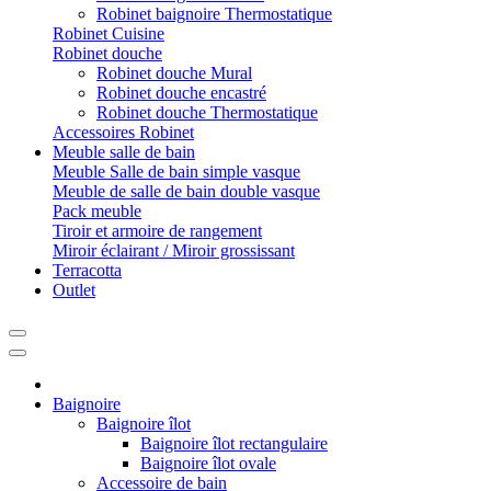
Robinet baignoire Thermostatique
Robinet Cuisine
Robinet douche
Robinet douche Mural
Robinet douche encastré
Robinet douche Thermostatique
Accessoires Robinet
Meuble salle de bain
Meuble Salle de bain simple vasque
Meuble de salle de bain double vasque
Pack meuble
Tiroir et armoire de rangement
Miroir éclairant / Miroir grossissant
Terracotta
Outlet
Baignoire
Baignoire îlot
Baignoire îlot rectangulaire
Baignoire îlot ovale
Accessoire de bain