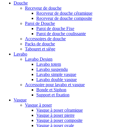
Douche
Receveur de douche
Receveur de douche céramique
Receveur de douche composite
Paroi de Douche
Paroi de douche Fixe
Paroi de douche coulissante
Accessoires de douche
Packs de douche
Tabouret et siège
Lavabo
Lavabo Design
Lavabo totem
Lavabo suspendu
Lavabo simple vasque
Lavabo double vasque
Accessoire pour lavabo et vasque
Bonde et Siphon
Support et fixation
Vasque
Vasque à poser
Vasque à poser céramique
Vasque à poser pierre
Vasque à poser composite
Vasque à poser ovale