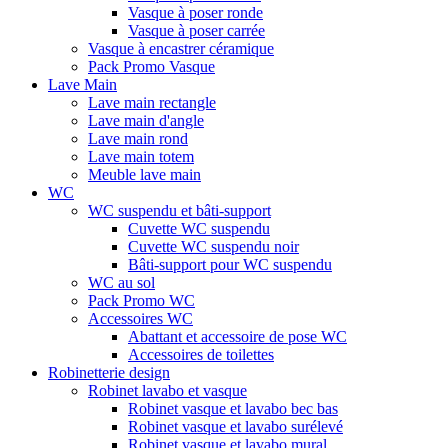
Vasque à poser ronde
Vasque à poser carrée
Vasque à encastrer céramique
Pack Promo Vasque
Lave Main
Lave main rectangle
Lave main d'angle
Lave main rond
Lave main totem
Meuble lave main
WC
WC suspendu et bâti-support
Cuvette WC suspendu
Cuvette WC suspendu noir
Bâti-support pour WC suspendu
WC au sol
Pack Promo WC
Accessoires WC
Abattant et accessoire de pose WC
Accessoires de toilettes
Robinetterie design
Robinet lavabo et vasque
Robinet vasque et lavabo bec bas
Robinet vasque et lavabo surélevé
Robinet vasque et lavabo mural