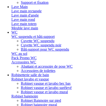
Support et fixation
Lave Main
Lave main rectangle
Lave main d'angle
Lave main rond
Lave main totem
Meuble lave main
WC
WC suspendu et bâti-support
Cuvette WC suspendu
Cuvette WC suspendu noir
Bâti-support pour WC suspendu
WC au sol
Pack Promo WC
Accessoires WC
Abattant et accessoire de pose WC
Accessoires de toilettes
Robinetterie salle de bain
Robinet lavabo et vasque
Robinet vasque et lavabo bec bas
Robinet vasque et lavabo surélevé
Robinet vasque et lavabo mural
Robinet baignoire
Robinet Baignoire sur pied
Robinet baignoire mural