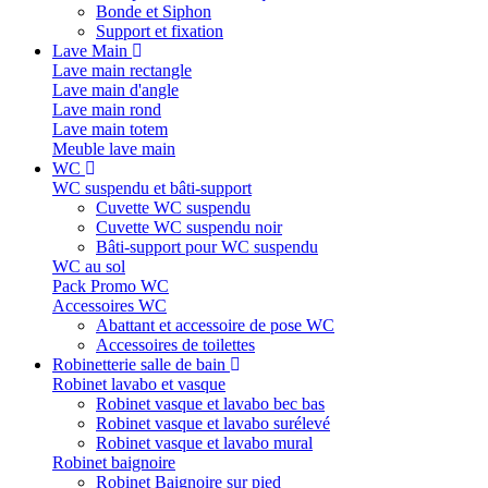
Bonde et Siphon
Support et fixation
Lave Main
Lave main rectangle
Lave main d'angle
Lave main rond
Lave main totem
Meuble lave main
WC
WC suspendu et bâti-support
Cuvette WC suspendu
Cuvette WC suspendu noir
Bâti-support pour WC suspendu
WC au sol
Pack Promo WC
Accessoires WC
Abattant et accessoire de pose WC
Accessoires de toilettes
Robinetterie salle de bain
Robinet lavabo et vasque
Robinet vasque et lavabo bec bas
Robinet vasque et lavabo surélevé
Robinet vasque et lavabo mural
Robinet baignoire
Robinet Baignoire sur pied