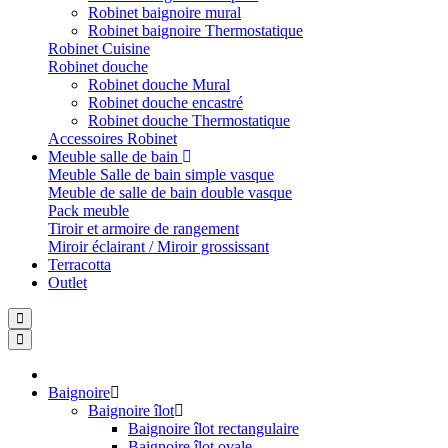
Robinet baignoire mural
Robinet baignoire Thermostatique
Robinet Cuisine
Robinet douche
Robinet douche Mural
Robinet douche encastré
Robinet douche Thermostatique
Accessoires Robinet
Meuble salle de bain
Meuble Salle de bain simple vasque
Meuble de salle de bain double vasque
Pack meuble
Tiroir et armoire de rangement
Miroir éclairant / Miroir grossissant
Terracotta
Outlet
Baignoire
Baignoire îlot
Baignoire îlot rectangulaire
Baignoire îlot ovale