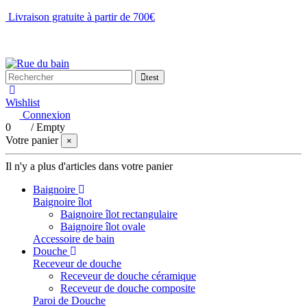
Livraison gratuite à partir de 700€
NOUS CONTACTER
test
Wishlist
Connexion
0
/
Empty
Votre panier
×
Il n'y a plus d'articles dans votre panier
Baignoire
Baignoire îlot
Baignoire îlot rectangulaire
Baignoire îlot ovale
Accessoire de bain
Douche
Receveur de douche
Receveur de douche céramique
Receveur de douche composite
Paroi de Douche