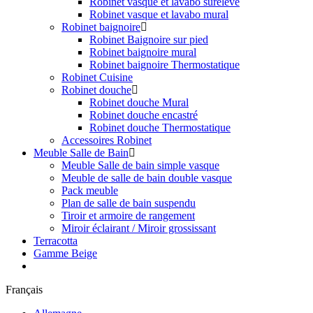
Robinet vasque et lavabo surélevé
Robinet vasque et lavabo mural
Robinet baignoire
Robinet Baignoire sur pied
Robinet baignoire mural
Robinet baignoire Thermostatique
Robinet Cuisine
Robinet douche
Robinet douche Mural
Robinet douche encastré
Robinet douche Thermostatique
Accessoires Robinet
Meuble Salle de Bain
Meuble Salle de bain simple vasque
Meuble de salle de bain double vasque
Pack meuble
Plan de salle de bain suspendu
Tiroir et armoire de rangement
Miroir éclairant / Miroir grossissant
Terracotta
Gamme Beige
Français