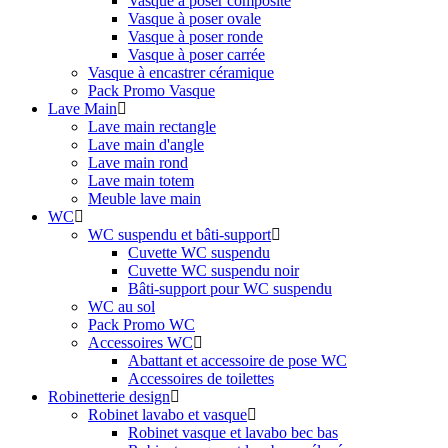
Vasque à poser composite
Vasque à poser ovale
Vasque à poser ronde
Vasque à poser carrée
Vasque à encastrer céramique
Pack Promo Vasque
Lave Main
Lave main rectangle
Lave main d'angle
Lave main rond
Lave main totem
Meuble lave main
WC
WC suspendu et bâti-support
Cuvette WC suspendu
Cuvette WC suspendu noir
Bâti-support pour WC suspendu
WC au sol
Pack Promo WC
Accessoires WC
Abattant et accessoire de pose WC
Accessoires de toilettes
Robinetterie design
Robinet lavabo et vasque
Robinet vasque et lavabo bec bas