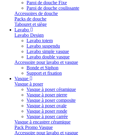
Paroi de douche Fixe
Paroi de douche coulissante
Accessoires de douche
Packs de douche
Tabouret et siège
Lavabo
Lavabo Design
Lavabo totem
Lavabo suspendu
Lavabo simple vasque
Lavabo double vasque
Accessoire pour lavabo et vasque
Bonde et Siphon
Support et fixation
Vasque
Vasque à poser
Vasque à poser céramique
Vasque à poser pierre
Vasque à poser composite
Vasque à poser ovale
Vasque à poser ronde
Vasque à poser carrée
Vasque à encastrer céramique
Pack Promo Vasque
Accessoire pour lavabo et vasque