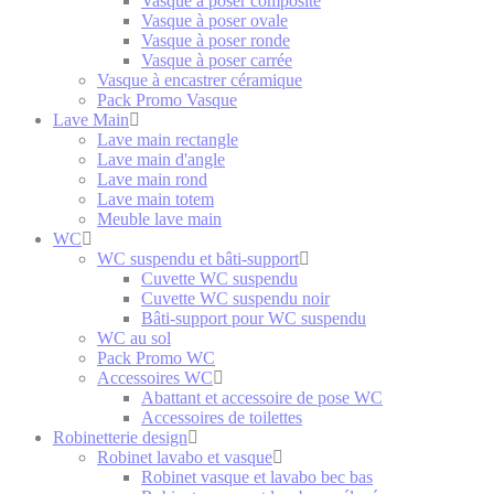
Vasque à poser composite
Vasque à poser ovale
Vasque à poser ronde
Vasque à poser carrée
Vasque à encastrer céramique
Pack Promo Vasque
Lave Main
Lave main rectangle
Lave main d'angle
Lave main rond
Lave main totem
Meuble lave main
WC
WC suspendu et bâti-support
Cuvette WC suspendu
Cuvette WC suspendu noir
Bâti-support pour WC suspendu
WC au sol
Pack Promo WC
Accessoires WC
Abattant et accessoire de pose WC
Accessoires de toilettes
Robinetterie design
Robinet lavabo et vasque
Robinet vasque et lavabo bec bas