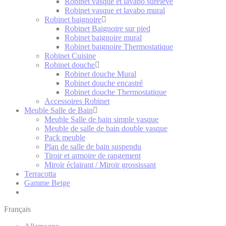
Robinet vasque et lavabo surélevé
Robinet vasque et lavabo mural
Robinet baignoire
Robinet Baignoire sur pied
Robinet baignoire mural
Robinet baignoire Thermostatique
Robinet Cuisine
Robinet douche
Robinet douche Mural
Robinet douche encastré
Robinet douche Thermostatique
Accessoires Robinet
Meuble Salle de Bain
Meuble Salle de bain simple vasque
Meuble de salle de bain double vasque
Pack meuble
Plan de salle de bain suspendu
Tiroir et armoire de rangement
Miroir éclairant / Miroir grossissant
Terracotta
Gamme Beige
Français