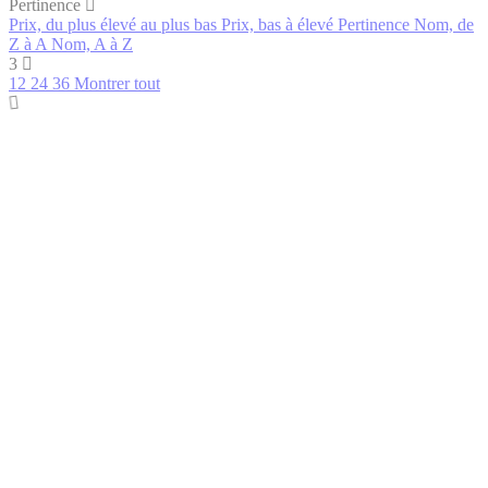
Pertinence
Prix, du plus élevé au plus bas
Prix, bas à élevé
Pertinence
Nom, de
Z à A
Nom, A à Z
3
12
24
36
Montrer tout