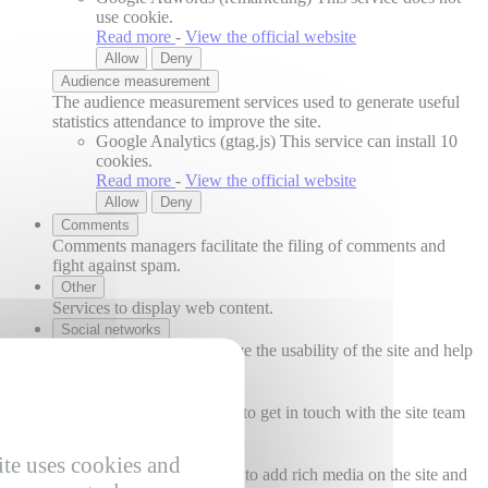
use cookie.
Read more
-
View the official website
Allow
Deny
Audience measurement
The audience measurement services used to generate useful
statistics attendance to improve the site.
Google Analytics (gtag.js)
This service can install 10
cookies.
Read more
-
View the official website
Allow
Deny
Comments
Comments managers facilitate the filing of comments and
fight against spam.
Other
Services to display web content.
Social networks
Social networks can improve the usability of the site and help
to promote it via the shares.
Support
Support services allow you to get in touch with the site team
and help to improve it.
Videos
ite uses cookies and
Video sharing services help to add rich media on the site and