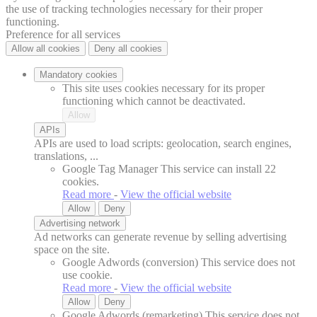
the use of tracking technologies necessary for their proper
functioning.
Preference for all services
Allow all cookies
Deny all cookies
Mandatory cookies
This site uses cookies necessary for its proper
functioning which cannot be deactivated.
Allow
APIs
APIs are used to load scripts: geolocation, search engines,
translations, ...
Google Tag Manager
This service can install 22
cookies.
Read more
-
View the official website
Allow
Deny
Advertising network
Ad networks can generate revenue by selling advertising
space on the site.
Google Adwords (conversion)
This service does not
use cookie.
Read more
-
View the official website
Allow
Deny
Google Adwords (remarketing)
This service does not