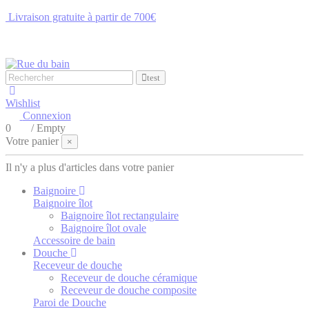
Livraison gratuite à partir de 700€
NOUS CONTACTER
test
Wishlist
Connexion
0
/
Empty
Votre panier
×
Il n'y a plus d'articles dans votre panier
Baignoire
Baignoire îlot
Baignoire îlot rectangulaire
Baignoire îlot ovale
Accessoire de bain
Douche
Receveur de douche
Receveur de douche céramique
Receveur de douche composite
Paroi de Douche