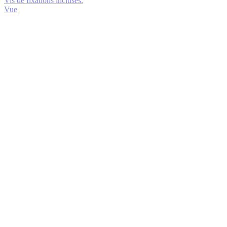
Vis de fixations incluses.
Vue