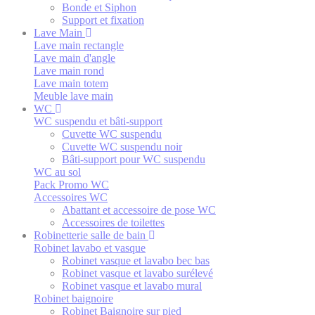
Bonde et Siphon
Support et fixation
Lave Main
Lave main rectangle
Lave main d'angle
Lave main rond
Lave main totem
Meuble lave main
WC
WC suspendu et bâti-support
Cuvette WC suspendu
Cuvette WC suspendu noir
Bâti-support pour WC suspendu
WC au sol
Pack Promo WC
Accessoires WC
Abattant et accessoire de pose WC
Accessoires de toilettes
Robinetterie salle de bain
Robinet lavabo et vasque
Robinet vasque et lavabo bec bas
Robinet vasque et lavabo surélevé
Robinet vasque et lavabo mural
Robinet baignoire
Robinet Baignoire sur pied