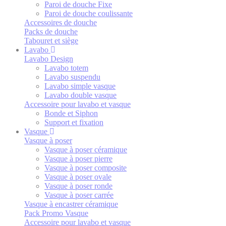
Paroi de douche Fixe
Paroi de douche coulissante
Accessoires de douche
Packs de douche
Tabouret et siège
Lavabo
Lavabo Design
Lavabo totem
Lavabo suspendu
Lavabo simple vasque
Lavabo double vasque
Accessoire pour lavabo et vasque
Bonde et Siphon
Support et fixation
Vasque
Vasque à poser
Vasque à poser céramique
Vasque à poser pierre
Vasque à poser composite
Vasque à poser ovale
Vasque à poser ronde
Vasque à poser carrée
Vasque à encastrer céramique
Pack Promo Vasque
Accessoire pour lavabo et vasque