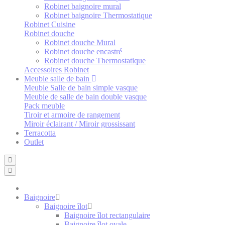
Robinet baignoire mural
Robinet baignoire Thermostatique
Robinet Cuisine
Robinet douche
Robinet douche Mural
Robinet douche encastré
Robinet douche Thermostatique
Accessoires Robinet
Meuble salle de bain
Meuble Salle de bain simple vasque
Meuble de salle de bain double vasque
Pack meuble
Tiroir et armoire de rangement
Miroir éclairant / Miroir grossissant
Terracotta
Outlet
Baignoire
Baignoire îlot
Baignoire îlot rectangulaire
Baignoire îlot ovale