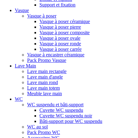
Support et fixation
Vasque
Vasque à poser
Vasque à poser céramique
Vasque à poser pierre
Vasque à poser composite
Vasque à poser ovale
Vasque à poser ronde
Vasque à poser carrée
Vasque à encastrer céramique
Pack Promo Vasque
Lave Main
Lave main rectangle
Lave main d'angle
Lave main rond
Lave main totem
Meuble lave main
WC
WC suspendu et bâti-support
Cuvette WC suspendu
Cuvette WC suspendu noir
Bâti-support pour WC suspendu
WC au sol
Pack Promo WC
Accessoires WC