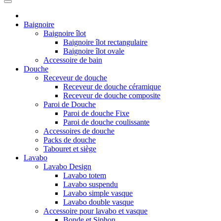
Baignoire
Baignoire îlot
Baignoire îlot rectangulaire
Baignoire îlot ovale
Accessoire de bain
Douche
Receveur de douche
Receveur de douche céramique
Receveur de douche composite
Paroi de Douche
Paroi de douche Fixe
Paroi de douche coulissante
Accessoires de douche
Packs de douche
Tabouret et siège
Lavabo
Lavabo Design
Lavabo totem
Lavabo suspendu
Lavabo simple vasque
Lavabo double vasque
Accessoire pour lavabo et vasque
Bonde et Siphon