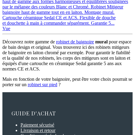
haut de gamme aux formes harmonieuses et équilibrées soulignées
par le mélange des couleurs Blanc et Chromé. Robinet Mitigeur
baignoire haut de gamme tout en en laiton. Montage mural.
Cartouche céramique Sedal CE et ACS. Flexible de douche
et douchette à main à commander séparément. Garantie 5...
Vue
Découvrez notre gamme de
robinet de baignoire
mural
pour espace
de bain design et original. Vous trouverez ici des robinets mitigeurs
de baignoire en laiton chromé par exemple. Pour garantir le fiabilité
et la qualité de nos robinets, les corps des mitigeurs sont en laiton et
équipés d'une cartouche en céramique Sedal garantie 5 ans aux
normes CE et ACS.
Mais en fonction de votre baignoire, peut être votre choix pourrait se
porter sur un
robinet sur pied
?
GUIDE D'ACHAT
Paiement sécurisé
Livraison et retour