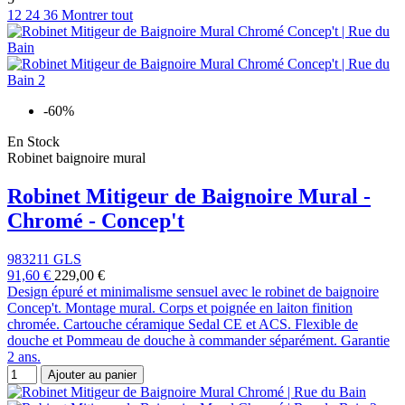
12
24
36
Montrer tout
-60%
En Stock
Robinet baignoire mural
Robinet Mitigeur de Baignoire Mural -
Chromé - Concep't
983211 GLS
91,60 €
229,00 €
Design épuré et minimalisme sensuel avec le robinet de baignoire
Concep't. Montage mural. Corps et poignée en laiton finition
chromée. Cartouche céramique Sedal CE et ACS. Flexible de
douche et Pommeau de douche à commander séparément. Garantie
2 ans.
Ajouter au panier