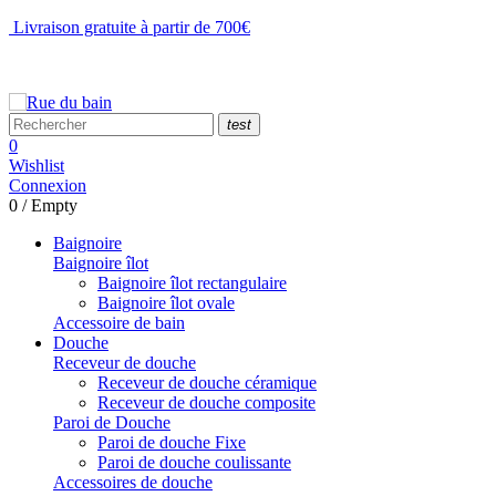
Livraison gratuite à partir de 700€
NOUS CONTACTER
test
0
Wishlist
Connexion
0
/
Empty
Baignoire
Baignoire îlot
Baignoire îlot rectangulaire
Baignoire îlot ovale
Accessoire de bain
Douche
Receveur de douche
Receveur de douche céramique
Receveur de douche composite
Paroi de Douche
Paroi de douche Fixe
Paroi de douche coulissante
Accessoires de douche