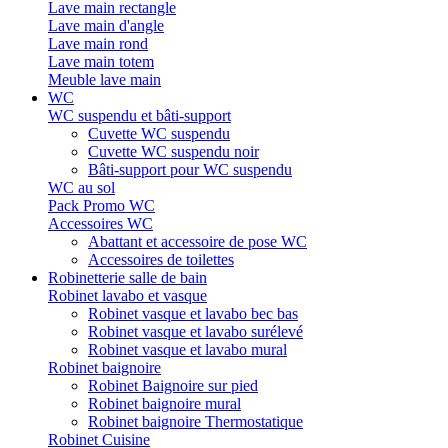
Lave main rectangle
Lave main d'angle
Lave main rond
Lave main totem
Meuble lave main
WC
WC suspendu et bâti-support
Cuvette WC suspendu
Cuvette WC suspendu noir
Bâti-support pour WC suspendu
WC au sol
Pack Promo WC
Accessoires WC
Abattant et accessoire de pose WC
Accessoires de toilettes
Robinetterie salle de bain
Robinet lavabo et vasque
Robinet vasque et lavabo bec bas
Robinet vasque et lavabo surélevé
Robinet vasque et lavabo mural
Robinet baignoire
Robinet Baignoire sur pied
Robinet baignoire mural
Robinet baignoire Thermostatique
Robinet Cuisine