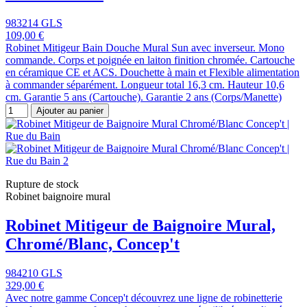
983214 GLS
109,00 €
Robinet Mitigeur Bain Douche Mural Sun avec inverseur. Mono
commande. Corps et poignée en laiton finition chromée. Cartouche
en céramique CE et ACS. Douchette à main et Flexible alimentation
à commander séparément. Longueur total 16,3 cm. Hauteur 10,6
cm. Garantie 5 ans (Cartouche). Garantie 2 ans (Corps/Manette)
Ajouter au panier
Rupture de stock
Robinet baignoire mural
Robinet Mitigeur de Baignoire Mural,
Chromé/Blanc, Concep't
984210 GLS
329,00 €
Avec notre gamme Concep't découvrez une ligne de robinetterie