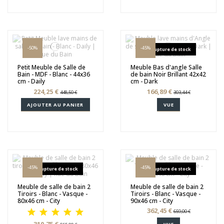
-50%
-45%
Rupture de stock
Petit Meuble de Salle de
Meuble Bas d'angle Salle
Bain - MDF - Blanc - 44x36
de bain Noir Brillant 42x42
cm - Daily
cm - Dark
224,25 €
166,89 €
448,50 €
303,44 €
AJOUTER AU PANIER
VUE
-45%
-45%
Rupture de stock
Rupture de stock
Meuble de salle de bain 2
Meuble de salle de bain 2
Tiroirs - Blanc - Vasque -
Tiroirs - Blanc - Vasque -
80x46 cm - City
90x46 cm - City
362,45 €
659,00 €