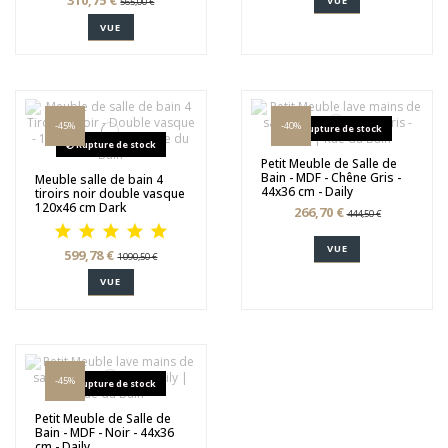
310,75 €
VUE
565,00 €
VUE
-45%
-40%
Rupture de stock
Rupture de stock
Petit Meuble de Salle de
Bain - MDF - Chêne Gris -
Meuble salle de bain 4
44x36 cm - Daily
tiroirs noir double vasque
120x46 cm Dark
266,70 €
444,50 €
VUE
599,78 €
1 090,50 €
VUE
-45%
Rupture de stock
Petit Meuble de Salle de
Bain - MDF - Noir - 44x36
cm - Daily