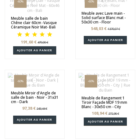
-60%
-60%
Meuble avec Lave main -
Solid surface Blanc mat -
Meuble salle de bain
50x30 cm - Floor
Chêne clair 60cm -Vasque
Céramique Noir Mat- Bali
548,03 €
1 370,07 €
AJOUTER AU PANIER
191,60 €
479,00 €
AJOUTER AU PANIER
-60%
-60%
Meuble Miroir d'Angle de
salle de bain - Noir - 31x31
Meuble de Rangement 1
cm - Dark
Tiroir Façade MDF 19 mm
Blanc - 30x50 cm - City
97,38 €
243,44 €
108,94 €
272,36 €
AJOUTER AU PANIER
AJOUTER AU PANIER